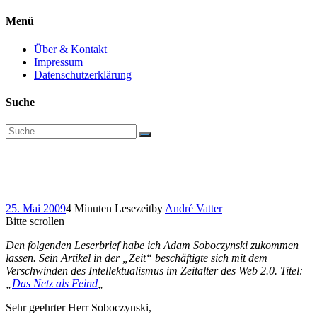
Menü
Über & Kontakt
Impressum
Datenschutzerklärung
Suche
Suche
nach:
„Das Netz als Feind“:
Ein offener Leserbrief
25. Mai 2009
4 Minuten Lesezeit
by
André Vatter
Bitte scrollen
Den folgenden Leserbrief habe ich Adam Soboczynski zukommen
lassen. Sein Artikel in der „Zeit“ beschäftigte sich mit dem
Verschwinden des Intellektualismus im Zeitalter des Web 2.0. Titel:
„
Das Netz als Feind
„
Sehr geehrter Herr Soboczynski,