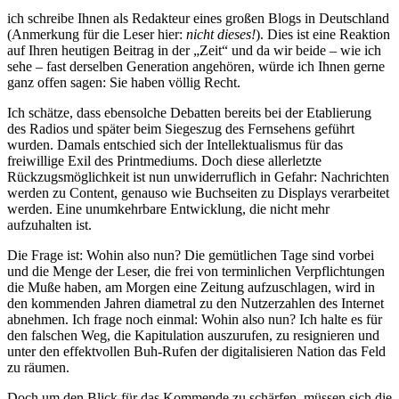
ich schreibe Ihnen als Redakteur eines großen Blogs in Deutschland
(Anmerkung für die Leser hier:
nicht dieses!
). Dies ist eine Reaktion
auf Ihren heutigen Beitrag in der „Zeit“ und da wir beide – wie ich
sehe – fast derselben Generation angehören, würde ich Ihnen gerne
ganz offen sagen: Sie haben völlig Recht.
Ich schätze, dass ebensolche Debatten bereits bei der Etablierung
des Radios und später beim Siegeszug des Fernsehens geführt
wurden. Damals entschied sich der Intellektualismus für das
freiwillige Exil des Printmediums. Doch diese allerletzte
Rückzugsmöglichkeit ist nun unwiderruflich in Gefahr: Nachrichten
werden zu Content, genauso wie Buchseiten zu Displays verarbeitet
werden. Eine unumkehrbare Entwicklung, die nicht mehr
aufzuhalten ist.
Die Frage ist: Wohin also nun? Die gemütlichen Tage sind vorbei
und die Menge der Leser, die frei von terminlichen Verpflichtungen
die Muße haben, am Morgen eine Zeitung aufzuschlagen, wird in
den kommenden Jahren diametral zu den Nutzerzahlen des Internet
abnehmen. Ich frage noch einmal: Wohin also nun? Ich halte es für
den falschen Weg, die Kapitulation auszurufen, zu resignieren und
unter den effektvollen Buh-Rufen der digitalisieren Nation das Feld
zu räumen.
Doch um den Blick für das Kommende zu schärfen, müssen sich die