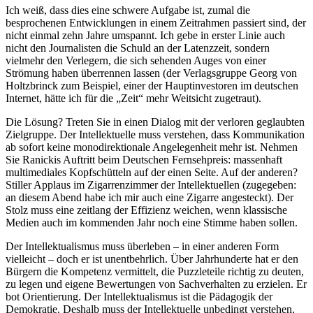
Ich weiß, dass dies eine schwere Aufgabe ist, zumal die
besprochenen Entwicklungen in einem Zeitrahmen passiert sind, der
nicht einmal zehn Jahre umspannt. Ich gebe in erster Linie auch
nicht den Journalisten die Schuld an der Latenzzeit, sondern
vielmehr den Verlegern, die sich sehenden Auges von einer
Strömung haben überrennen lassen (der Verlagsgruppe Georg von
Holtzbrinck zum Beispiel, einer der Hauptinvestoren im deutschen
Internet, hätte ich für die „Zeit“ mehr Weitsicht zugetraut).
Die Lösung? Treten Sie in einen Dialog mit der verloren geglaubten
Zielgruppe. Der Intellektuelle muss verstehen, dass Kommunikation
ab sofort keine monodirektionale Angelegenheit mehr ist. Nehmen
Sie Ranickis Auftritt beim Deutschen Fernsehpreis: massenhaft
multimediales Kopfschütteln auf der einen Seite. Auf der anderen?
Stiller Applaus im Zigarrenzimmer der Intellektuellen (zugegeben:
an diesem Abend habe ich mir auch eine Zigarre angesteckt). Der
Stolz muss eine zeitlang der Effizienz weichen, wenn klassische
Medien auch im kommenden Jahr noch eine Stimme haben sollen.
Der Intellektualismus muss überleben – in einer anderen Form
vielleicht – doch er ist unentbehrlich. Über Jahrhunderte hat er den
Bürgern die Kompetenz vermittelt, die Puzzleteile richtig zu deuten,
zu legen und eigene Bewertungen von Sachverhalten zu erzielen. Er
bot Orientierung. Der Intellektualismus ist die Pädagogik der
Demokratie. Deshalb muss der Intellektuelle unbedingt verstehen,