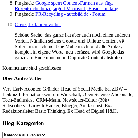
Pingback:
Google sperrt Content-Farmen aus, fügt
Rezeptsuche hinzu, ärgert Microsoft | Basic Thinking
Pingback:
PR-Recycling - autobild.de - Forum
Oliver
15 Jahren vorher
Schöne Sache, das ganze hat aber auch noch einen anderen
Vorteil. Nämlich seitens Google und Unique Content 😉
Sofern man sich nicht die Mühe macht und alle Artikel,
komplett in eigene Worte, neu verfasst, wird Google das
ganze am Ende ohnehin in Duplicate Content abstrafen.
Kommentare sind geschlossen.
Über André Vatter
Very Early Adopter, Gründer, Head of Social Media bei ZBW –
Leibniz-Informationszentrum Wirtschaft, Open Science Aficionado,
Tech-Enthusiast, CRM-Mann, Newsletter-Editor (30k+
Subscribers), Growth Hacker, Blogger, Antifaschist, Ex-
Redaktionsleiter Basic Thinking, Ex Head of Digital H&H.
Blog-Kategorien
Blog-