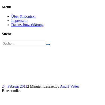
Menü
Über & Kontakt
Impressum
Datenschutzerklärung
Suche
Suche
nach:
PR-Recycling:
Churnalism.com
entlarvt faule
Journalisten
24. Februar 2011
2 Minuten Lesezeit
by
André Vatter
Bitte scrollen