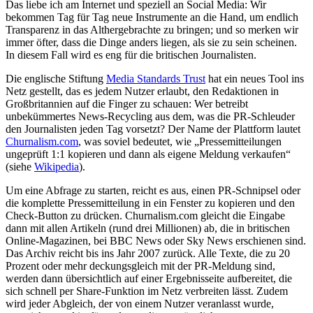
Das liebe ich am Internet und speziell an Social Media: Wir
bekommen Tag für Tag neue Instrumente an die Hand, um endlich
Transparenz in das Althergebrachte zu bringen; und so merken wir
immer öfter, dass die Dinge anders liegen, als sie zu sein scheinen.
In diesem Fall wird es eng für die britischen Journalisten.
Die englische Stiftung
Media Standards Trust
hat ein neues Tool ins
Netz gestellt, das es jedem Nutzer erlaubt, den Redaktionen in
Großbritannien auf die Finger zu schauen: Wer betreibt
unbekümmertes News-Recycling aus dem, was die PR-Schleuder
den Journalisten jeden Tag vorsetzt? Der Name der Plattform lautet
Churnalism.com
, was soviel bedeutet, wie „Pressemitteilungen
ungeprüft 1:1 kopieren und dann als eigene Meldung verkaufen“
(siehe
Wikipedia
).
Um eine Abfrage zu starten, reicht es aus, einen PR-Schnipsel oder
die komplette Pressemitteilung in ein Fenster zu kopieren und den
Check-Button zu drücken. Churnalism.com gleicht die Eingabe
dann mit allen Artikeln (rund drei Millionen) ab, die in britischen
Online-Magazinen, bei BBC News oder Sky News erschienen sind.
Das Archiv reicht bis ins Jahr 2007 zurück. Alle Texte, die zu 20
Prozent oder mehr deckungsgleich mit der PR-Meldung sind,
werden dann übersichtlich auf einer Ergebnisseite aufbereitet, die
sich schnell per Share-Funktion im Netz verbreiten lässt. Zudem
wird jeder Abgleich, der von einem Nutzer veranlasst wurde,