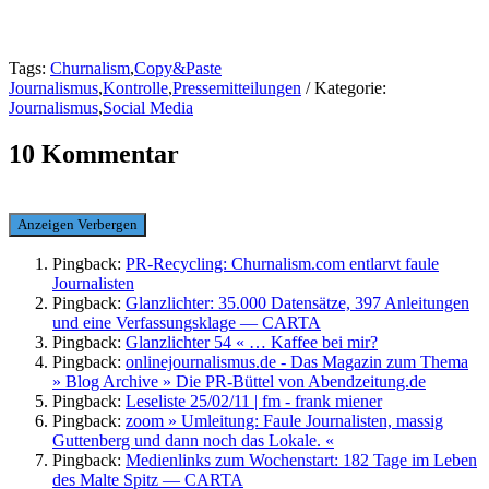
Tags:
Churnalism
,
Copy&Paste
Journalismus
,
Kontrolle
,
Pressemitteilungen
/ Kategorie:
Journalismus
,
Social Media
10 Kommentar
Anzeigen
Verbergen
Pingback:
PR-Recycling: Churnalism.com entlarvt faule
Journalisten
Pingback:
Glanzlichter: 35.000 Datensätze, 397 Anleitungen
und eine Verfassungsklage — CARTA
Pingback:
Glanzlichter 54 « … Kaffee bei mir?
Pingback:
onlinejournalismus.de - Das Magazin zum Thema
» Blog Archive » Die PR-Büttel von Abendzeitung.de
Pingback:
Leseliste 25/02/11 | fm - frank miener
Pingback:
zoom » Umleitung: Faule Journalisten, massig
Guttenberg und dann noch das Lokale. «
Pingback:
Medienlinks zum Wochenstart: 182 Tage im Leben
des Malte Spitz — CARTA