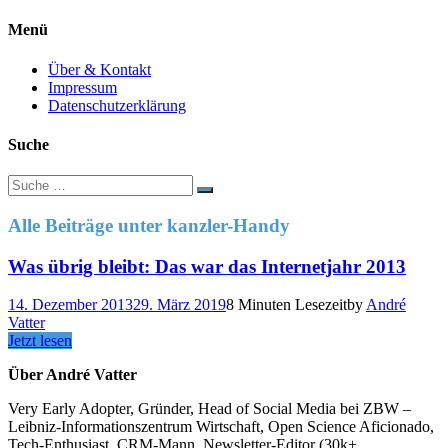
Menü
Über & Kontakt
Impressum
Datenschutzerklärung
Suche
Suche
nach:
Alle Beiträge unter
kanzler-Handy
Was übrig bleibt: Das war das Internetjahr 2013
14. Dezember 2013
29. März 2019
8 Minuten Lesezeit
by
André
Vatter
Jetzt lesen
Über André Vatter
Very Early Adopter, Gründer, Head of Social Media bei ZBW –
Leibniz-Informationszentrum Wirtschaft, Open Science Aficionado,
Tech-Enthusiast, CRM-Mann, Newsletter-Editor (30k+