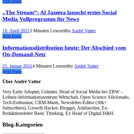
Jetzt lesen
„The Stream“: Al Jazeera launcht erstes Social
Media Vollprogramm für News
18. April 2011
3 Minuten Lesezeit
by
André Vatter
Jetzt lesen
Informationsdistribution heute: Der Abschied vom
On-Demand-Netz
21. Januar 2011
4 Minuten Lesezeit
by
André Vatter
Jetzt lesen
Über André Vatter
Very Early Adopter, Gründer, Head of Social Media bei ZBW –
Leibniz-Informationszentrum Wirtschaft, Open Science Aficionado,
Tech-Enthusiast, CRM-Mann, Newsletter-Editor (30k+
Subscribers), Growth Hacker, Blogger, Antifaschist, Ex-
Redaktionsleiter Basic Thinking, Ex Head of Digital H&H.
Blog-Kategorien