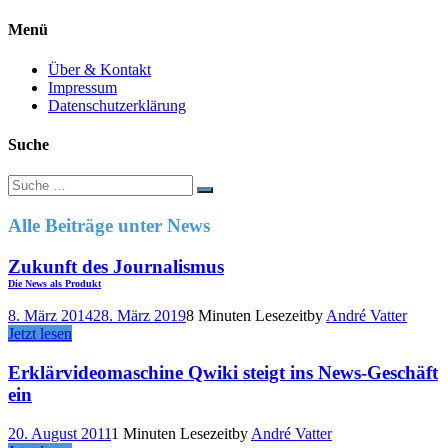
Menü
Über & Kontakt
Impressum
Datenschutzerklärung
Suche
Suche
nach:
Alle Beiträge unter
News
Zukunft des Journalismus
Die News als Produkt
8. März 2014
28. März 2019
8 Minuten Lesezeit
by
André Vatter
Jetzt lesen
Erklärvideomaschine Qwiki steigt ins News-Geschäft
ein
20. August 2011
1 Minuten Lesezeit
by
André Vatter