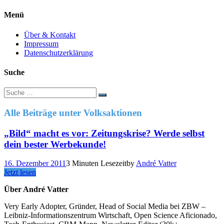
Menü
Über & Kontakt
Impressum
Datenschutzerklärung
Suche
Suche
nach:
Alle Beiträge unter
Volksaktionen
„Bild“ macht es vor: Zeitungskrise? Werde selbst
dein bester Werbekunde!
16. Dezember 2011
3 Minuten Lesezeit
by
André Vatter
Jetzt lesen
Über André Vatter
Very Early Adopter, Gründer, Head of Social Media bei ZBW –
Leibniz-Informationszentrum Wirtschaft, Open Science Aficionado,