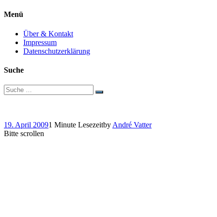
Menü
Über & Kontakt
Impressum
Datenschutzerklärung
Suche
Suche
nach:
Epic Pwnage!
19. April 2009
1 Minute Lesezeit
by
André Vatter
Bitte scrollen