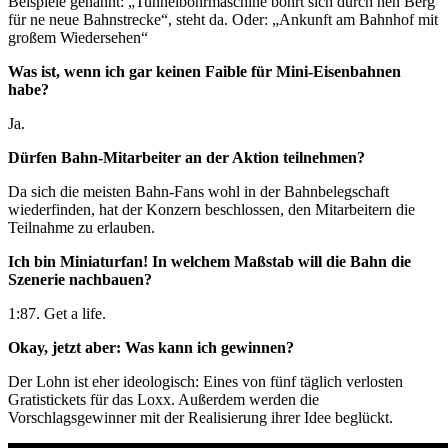
Beispiele genannt: „Tunnelbohrmaschine bohrt sich durch nen Berg
für ne neue Bahnstrecke“, steht da. Oder: „Ankunft am Bahnhof mit
großem Wiedersehen“
Was ist, wenn ich gar keinen Faible für Mini-Eisenbahnen
habe?
Ja.
Dürfen Bahn-Mitarbeiter an der Aktion teilnehmen?
Da sich die meisten Bahn-Fans wohl in der Bahnbelegschaft
wiederfinden, hat der Konzern beschlossen, den Mitarbeitern die
Teilnahme zu erlauben.
Ich bin Miniaturfan! In welchem Maßstab will die Bahn die
Szenerie nachbauen?
1:87. Get a life.
Okay, jetzt aber: Was kann ich gewinnen?
Der Lohn ist eher ideologisch: Eines von fünf täglich verlosten
Gratistickets für das Loxx. Außerdem werden die
Vorschlagsgewinner mit der Realisierung ihrer Idee beglückt.