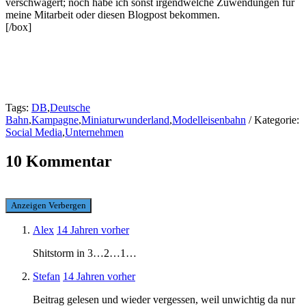
verschwägert; noch habe ich sonst irgendwelche Zuwendungen für
meine Mitarbeit oder diesen Blogpost bekommen.
[/box]
Tags:
DB
,
Deutsche
Bahn
,
Kampagne
,
Miniaturwunderland
,
Modelleisenbahn
/ Kategorie:
Social Media
,
Unternehmen
10 Kommentar
Anzeigen
Verbergen
Alex
14 Jahren vorher
Shitstorm in 3…2…1…
Stefan
14 Jahren vorher
Beitrag gelesen und wieder vergessen, weil unwichtig da nur