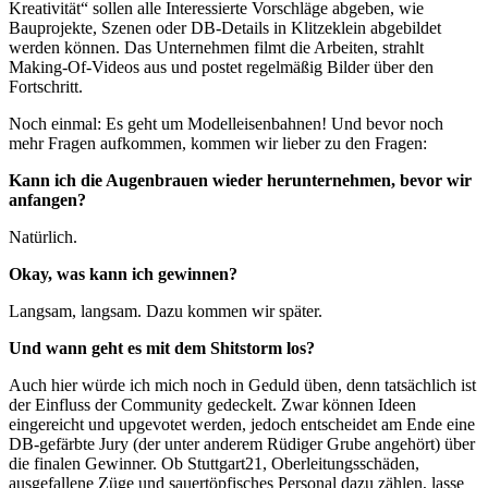
Kreativität“ sollen alle Interessierte Vorschläge abgeben, wie
Bauprojekte, Szenen oder DB-Details in Klitzeklein abgebildet
werden können. Das Unternehmen filmt die Arbeiten, strahlt
Making-Of-Videos aus und postet regelmäßig Bilder über den
Fortschritt.
Noch einmal: Es geht um Modelleisenbahnen! Und bevor noch
mehr Fragen aufkommen, kommen wir lieber zu den Fragen:
Kann ich die Augenbrauen wieder herunternehmen, bevor wir
anfangen?
Natürlich.
Okay, was kann ich gewinnen?
Langsam, langsam. Dazu kommen wir später.
Und wann geht es mit dem Shitstorm los?
Auch hier würde ich mich noch in Geduld üben, denn tatsächlich ist
der Einfluss der Community gedeckelt. Zwar können Ideen
eingereicht und upgevotet werden, jedoch entscheidet am Ende eine
DB-gefärbte Jury (der unter anderem Rüdiger Grube angehört) über
die finalen Gewinner. Ob Stuttgart21, Oberleitungsschäden,
ausgefallene Züge und sauertöpfisches Personal dazu zählen, lasse