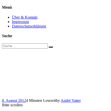
Menü
Über & Kontakt
Impressum
Datenschutzerklärung
Suche
Suche
nach:
Alles, was Sie über die
neue Facebook-
Miniaturkampagne der
Deutschen Bahn wissen
müssen
8. August 2012
4 Minuten Lesezeit
by
André Vatter
Bitte scrollen