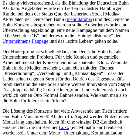
Es klang vielversprechend, als die Einladung der Deutschen Bahn
AG kam. Angeboten wurde ein Treffen in illustrer Hamburger
Runde, bei dem der Status Quo der bisherigen Social Media-
Aktivitäten der Deutschen Bahn (
mehr darüber
) und des Deutsche
Bahn Konzerns besprochen werden sollte. Außerdem wurde eine
Überraschung angekündigt: eine neue Kampagne mit dem Namen
„Die Welt der DB“, bei der es um die „Entdigitalisierung“ der
Unternehmens-Fanpage
und das „echte Leben“ gehen sollte.
Der Hintergrund ist schnell erklärt: Die Deutsche Bahn hat als
Unternehmen ein Problem. Für viele Kunden und potentielle
Arbeitnehmer ist der Konzern ein intransparenter Klotz. Wenn die
Bahn in den Medien erscheint, dann eben mit den Themen
„Preiserhöhung“, „Verspätung“ und „Klimaanlagen“ – dass der
Laden seinen eigenen Strom für den Betrieb des Tagesgeschäfts
produziert und die eine oder andere weitere Innovation vom Stapel
lässt, kippt da häufig in den Hintergrund. Und es interessiert auch
wirklich keinen Otto-Normal-Bahnreisenden. Wie kann man also
die Bahn für Interessierte öffnen?
Die Lösung des Konzerns hat viele Anwesende am Tisch irritiert:
eine Bahn-Miniaturwelt! Ab dem 15. August werden Nutzer einen
Monat lang angehalten, Ideen für eine winzige DB-Landschaft
einzureichen, die im Berliner
Loxx
(ein Miniaturland) realisiert
werden soll. Unter dem Motto „Unterhaltung, Kommunikation,