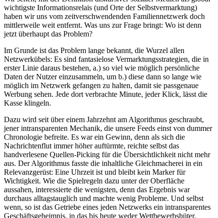
wichtigste Informationsrelais (und Orte der Selbstvermarktung)
haben wir uns vom zeitverschwendenden Familiennetzwerk doch
mittlerweile weit entfernt. Was uns zur Frage bringt: Wo ist denn
jetzt überhaupt das Problem?
Im Grunde ist das Problem lange bekannt, die Wurzel allen
Netzwerkübels: Es sind fantasielose Vermarktungsstrategien, die in
erster Linie daraus bestehen, a.) so viel wie möglich persönliche
Daten der Nutzer einzusammeln, um b.) diese dann so lange wie
möglich im Netzwerk gefangen zu halten, damit sie passgenaue
Werbung sehen. Jede dort verbrachte Minute, jeder Klick, lässt die
Kasse klingeln.
Dazu wird seit über einem Jahrzehnt am Algorithmus geschraubt,
jener intransparenten Mechanik, die unsere Feeds einst von dummer
Chronologie befreite. Es war ein Gewinn, denn als sich die
Nachrichtenflut immer höher auftürmte, reichte selbst das
handverlesene Quellen-Picking für die Übersichtlichkeit nicht mehr
aus. Der Algorithmus fasste die inhaltliche Gleichmacherei in ein
Relevanzgerüst: Eine Uhrzeit ist und bleibt kein Marker für
Wichtigkeit. Wie die Spielregeln dazu unter der Oberfläche
aussahen, interessierte die wenigsten, denn das Ergebnis war
durchaus alltagstauglich und machte wenig Probleme. Und selbst
wenn, so ist das Getriebe eines jeden Netzwerks ein intransparentes
Geschäftsgeheimnis, in das bis heute weder Wettbewerbshüter,