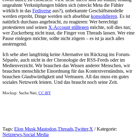
ungeahnte Verknüpfungen bilden sich (streckt Meta die Fühler
wirklich in das
Fediverse
aus?), unbekannte Geschäftsmodelle
werden erprobt, Dinge werden sich absehbar
konsolidieren
. Es ist
natürlich durchaus angebracht, zu reagieren: Wer berechtigt
protestieren und seinen
X-Account stilllegen
möchte, soll dies tun;
wer Zuckerberg nicht traut, die Finger von Threads lassen. Wer eine
Pause einlegen möchte, sollte nicht zögern – es ist ja auch alles
anstrengend.
Ich sehe aber langfristig keine Alternative im Rückzug ins Forum-
Séparée, auch nicht in der Chronologie der RSS-Feeds oder im
Medienverzicht. Wir brauchen das Wissen anderer Menschen, wir
brauchen menschliche Einordnung für das Kontextverständnis, wir
brauchen Glaubwürdigkeit und Vertrauen. All das muss ein gutes
soziales Netzwerk leisten. Und das braucht noch seine Zeit.
Mockup: Sacha Nati,
CC-BY
Tags:
Elon Musk
,
Mastodon
,
Threads
,
Twitter
,
X
/ Kategorie:
Netznews
,
Social Media