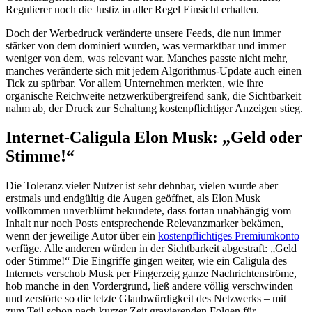
Regulierer noch die Justiz in aller Regel Einsicht erhalten.
Doch der Werbedruck veränderte unsere Feeds, die nun immer
stärker von dem dominiert wurden, was vermarktbar und immer
weniger von dem, was relevant war. Manches passte nicht mehr,
manches veränderte sich mit jedem Algorithmus-Update auch einen
Tick zu spürbar. Vor allem Unternehmen merkten, wie ihre
organische Reichweite netzwerkübergreifend sank, die Sichtbarkeit
nahm ab, der Druck zur Schaltung kostenpflichtiger Anzeigen stieg.
Internet-Caligula Elon Musk: „Geld oder
Stimme!“
Die Toleranz vieler Nutzer ist sehr dehnbar, vielen wurde aber
erstmals und endgültig die Augen geöffnet, als Elon Musk
vollkommen unverblümt bekundete, dass fortan unabhängig vom
Inhalt nur noch Posts entsprechende Relevanzmarker bekämen,
wenn der jeweilige Autor über ein
kostenpflichtiges Premiumkonto
verfüge. Alle anderen würden in der Sichtbarkeit abgestraft: „Geld
oder Stimme!“ Die Eingriffe gingen weiter, wie ein Caligula des
Internets verschob Musk per Fingerzeig ganze Nachrichtenströme,
hob manche in den Vordergrund, ließ andere völlig verschwinden
und zerstörte so die letzte Glaubwürdigkeit des Netzwerks – mit
zum Teil schon nach kurzer Zeit gravierenden Folgen für