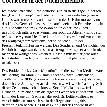
Überleben in der Nachrichtenflut
Ich mache jetzt eine kurze Zeitreise, zurück in die Tage, in der ich
für „Basic Thinking“ den Laden schmiss – was sehr lange her ist.
Und es war immer viel zu tun, schon in der U-Bahn morgen ging
das Handy-Gewische los, es hörte auch weit nach Feierabend nicht
auf. Die Situation im Büro: Während links der RSS-Feed
unaufhörlich ratterte (das kennen nur noch die Älteren), schob sich
rechts eine Agentur-Headline über die andere, während vor einem
das Mailprogramm versuchte, der stündlichen Flut der
Pressemitteilung Herr zu werden. Das Sondieren und Gewichten der
Nachrichtenlage war damals ein anstrengendes, später aber ein nicht
mehr zu bewältigendes Geschäft. Deshalb musste übrigens auch
RSS sterben – zu langsam, zu korsettartig und gleichzeitig zu
unfokussiert.
Das Problem hieß „Nachrichtenflut“ und die sozialen Medien waren
die Lösung. Im März 2008 kam Facebook nach Deutschland,
Twitter wurde 2006 geboren und ich erinnere mich so grob daran,
dass ich drei Jahre später auf den ersten „Twittwochs“ abhing. Seit
dieser Zeit benutze ich diskursive Social Media aus zweierlei
Gründen: Zum einen, um die eigenen Gedanken zu sortieren. Wenn
ich in der Lage bin, Sachverhalte auch für Dritte kohärent zu
verschriftlichen, muss ich sie in der Regel auch kognitiv
durchdrungen haben. Das ist das eine. Und das andere ist der