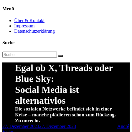
Menü
Über & Kontakt
Impressum
Datenschutzerklärung
Suche
Suche
nach:
Egal ob X, Threads oder
Blue Sky:
Social Media ist
alternativlos
Die sozialen Netzwerke befindet sich in einer
Krise – manche plädieren schon zum Rückzug.
Zu unrecht.
27. Dezember 2023
27. Dezember 2023
7 Minuten Lesezeit
by
André
Vatter