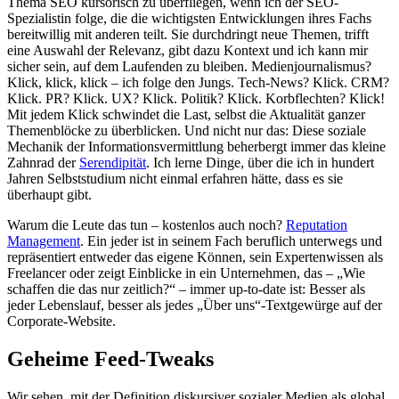
Thema SEO kursorisch zu überfliegen, wenn ich der SEO-
Spezialistin folge, die die wichtigsten Entwicklungen ihres Fachs
bereitwillig mit anderen teilt. Sie durchdringt neue Themen, trifft
eine Auswahl der Relevanz, gibt dazu Kontext und ich kann mir
sicher sein, auf dem Laufenden zu bleiben. Medienjournalismus?
Klick, klick, klick – ich folge den Jungs. Tech-News? Klick. CRM?
Klick. PR? Klick. UX? Klick. Politik? Klick. Korbflechten? Klick!
Mit jedem Klick schwindet die Last, selbst die Aktualität ganzer
Themenblöcke zu überblicken. Und nicht nur das: Diese soziale
Mechanik der Informationsvermittlung beherbergt immer das kleine
Zahnrad der
Serendipität
. Ich lerne Dinge, über die ich in hundert
Jahren Selbststudium nicht einmal erfahren hätte, dass es sie
überhaupt gibt.
Warum die Leute das tun – kostenlos auch noch?
Reputation
Management
. Ein jeder ist in seinem Fach beruflich unterwegs und
repräsentiert entweder das eigene Können, sein Expertenwissen als
Freelancer oder zeigt Einblicke in ein Unternehmen, das – „Wie
schaffen die das nur zeitlich?“ – immer up-to-date ist: Besser als
jeder Lebenslauf, besser als jedes „Über uns“-Textgewürge auf der
Corporate-Website.
Geheime Feed-Tweaks
Wir sehen, mit der Definition diskursiver sozialer Medien als global