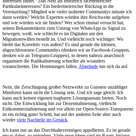
Interessen findet.“ Das Netz als Inselreich facettenreicher
Partikularinteressen? Ein biedermeierscher Rückzug in die
Vereinzelung? Mitglied wie vieler isolierter Communitys müsste ich
dann werden? Welche Experten würden ihre Reichweite aufgeben
und wie würden wir sie finden? Wer schon einmal versucht hat,
seinen Bekanntenkreis zum Umzug von WhatsApp zu Signal zu
bewegen, weiß, wie schlecht es im Digitalen um den
Migrationswillen bestellt ist. Und vielleicht noch wichtiger: Wo
bleibt das Korrektiv von außen? Es sind gerade die kleinen,
abgeschlossenen Communitys (denken wir an Facebook-Gruppen,
denken wir an Telegram-Gruppen), in denen nahezu anarchisch
organisiert die Radikalisierung schneller als woanders
voranschreitet. Die Hemmungen fallen,
Abgründe
tun sich da auf.
Nein, die Zerschlagung großer Netzwerke zu Gunsten unzähliger
Miniforen kann nicht die Lösung sein. Und ich sage gleich: Ich
kann auch keinen eigenen tragbaren Lösungsansatz bieten. Noch
nicht. Die Entwicklung hin zur Dezentralisierung, vielleicht
Entkommerzialisierung und vor allem zur Open-Source-Transparenz
ist ein richtig guter Schritt, hat auf der anderen Seite aber auch
wieder
viele Nachteile im Gepäck
.
Ich kann nur an das Durchhaltevermögen appellieren. Es ist gerade
etwas dabei, zu entstehen. Viele neue Ideen sind im Raum, bislang