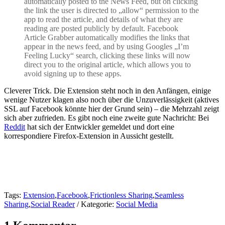
automatically posted to the News Feed, but on clicking
the link the user is directed to „allow“ permission to the
app to read the article, and details of what they are
reading are posted publicly by default. Facebook
Article Grabber automatically modifies the links that
appear in the news feed, and by using Googles „I’m
Feeling Lucky“ search, clicking these links will now
direct you to the original article, which allows you to
avoid signing up to these apps.
Cleverer Trick. Die Extension steht noch in den Anfängen, einige
wenige Nutzer klagen also noch über die Unzuverlässigkeit (aktives
SSL auf Facebook könnte hier der Grund sein) – die Mehrzahl zeigt
sich aber zufrieden. Es gibt noch eine zweite gute Nachricht: Bei
Reddit
hat sich der Entwickler gemeldet und dort eine
korrespondiere Firefox-Extension in Aussicht gestellt.
Tags:
Extension
,
Facebook
,
Frictionless Sharing
,
Seamless
Sharing
,
Social Reader
/ Kategorie:
Social Media