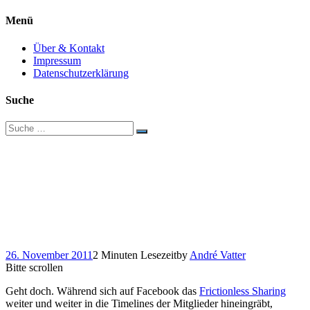
Menü
Über & Kontakt
Impressum
Datenschutzerklärung
Suche
Suche
nach:
Facebook & Frictionless
Sharing: Chrome-
Extension soll die Social
Reader eindämmen
26. November 2011
2 Minuten Lesezeit
by
André Vatter
Bitte scrollen
Geht doch. Während sich auf Facebook das
Frictionless Sharing
weiter und weiter in die Timelines der Mitglieder hineingräbt,