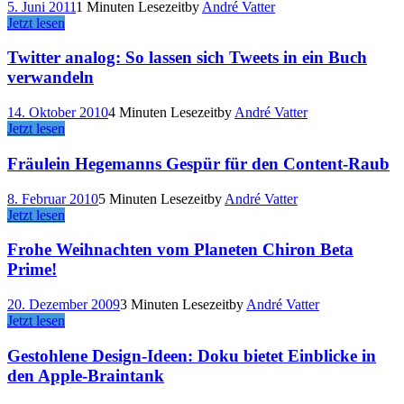
5. Juni 2011
1 Minuten Lesezeit
by
André Vatter
Jetzt lesen
Twitter analog: So lassen sich Tweets in ein Buch
verwandeln
14. Oktober 2010
4 Minuten Lesezeit
by
André Vatter
Jetzt lesen
Fräulein Hegemanns Gespür für den Content-Raub
8. Februar 2010
5 Minuten Lesezeit
by
André Vatter
Jetzt lesen
Frohe Weihnachten vom Planeten Chiron Beta
Prime!
20. Dezember 2009
3 Minuten Lesezeit
by
André Vatter
Jetzt lesen
Gestohlene Design-Ideen: Doku bietet Einblicke in
den Apple-Braintank