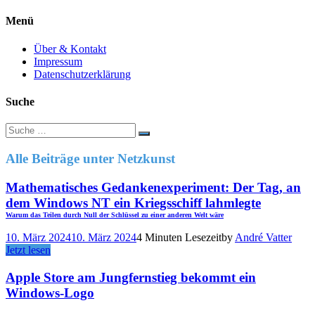
Menü
Über & Kontakt
Impressum
Datenschutzerklärung
Suche
Suche
nach:
Alle Beiträge unter
Netzkunst
Mathematisches Gedankenexperiment: Der Tag, an
dem Windows NT ein Kriegsschiff lahmlegte
Warum das Teilen durch Null der Schlüssel zu einer anderen Welt wäre
10. März 2024
10. März 2024
4 Minuten Lesezeit
by
André Vatter
Jetzt lesen
Apple Store am Jungfernstieg bekommt ein
Windows-Logo