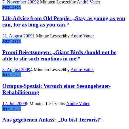
7. November 2009
2 Minuten Lesezeit
by
André Vatter
Jetzt lesen
Life Advice from Old People: „Stay as young as you
can, for as long as you can.“
31. August 2009
1 Minute Lesezeit
by
André Vatter
Jetzt lesen
Promi-Beisetzungen: „Giant Birds should not be
able to stir such emotions in me!“
8. August 2009
4 Minuten Lesezeit
by
André Vatter
Jetzt lesen
Octopus-Spezial: Versuch einer Seeungeheuer-
Rehabilitierung
12. Juli 2009
6 Minuten Lesezeit
by
André Vatter
Jetzt lesen
Aus gegebenen Anlass: „Du bist Terrorist“